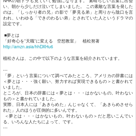
NHKの朝ドラも見ていて勉強になります。 素晴らしい言葉に出会
い、朝から少しだけ泣いてしまいました。 この素敵な言葉を発した
のは、「しっかり者の兄」の影で「夢見る弟」と周りから陰口を言
われ、いわゆる「できのわるい弟」とされていた人というドラマの
設定です。
■夢とは
「好奇心を”天職”に変える 空想教室」 植松努著
http://amzn.asia/hhDXHu6
植松さんは、この中で以下のような言葉を紹介されています。
---
「夢」という言葉について調べてみたところ、アメリカの辞書には
＜夢とは・・・強く願い、努力すれば実現できるもの＞と書かれて
いました。
ところが、日本の辞書には＜夢とは・・・はかないもの。叶わない
もの＞と書かれていました。
実際、日本人には「あきらめた」んじゃなくて、「あきらめさせら
れた」人のほうが圧倒的に多いんです。
＜夢とは・・・はかないもの。叶わないもの＞だと思いこんでい
る、いろんな人たちによって、です。
---