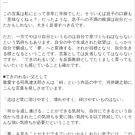
---
この言葉は私にとって非常に辛辣でした。そういえば息子の口癖も
「意味なくねぇ？」だったような。息子への不満の根源は自分だっ
たかもしれない。大きく反省すべき点です。
ただ、一方でやはり自分というものは自分で形づくらねばならない
という気持ちもあります。自分の中で生成された欲望は、しっかり
自分で醸成して「夢」へと変換する。それが目標となり、自分生き
る標となるということです。言葉としては反省しなくてはならない
ですが、「できのわるい父」を反面教師としてたくましく育っても
らいたいとも感じていることも確かです。
■できのわるい父として
敬愛する司馬遼太郎さんは「峠」という作品の中で、河井継之助に
こんな言葉を発しさせています。
「志ほど世に溶けやすく、壊れやすく、砕けやすいものはない」
「何かを成し遂げる」ことができる気持ち、自分にできるという自
信から生まれたこの気持ちを更に強い気持ちを以て持続していくそ
んな強い気持ちが必要だということです。
「夢」を見ることがまだできていないかもしれない息子には、この