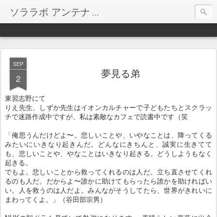
ソララボ アンテナ
SEP
夢見る弟
2
東習志野にて
りえ先生、しずか先生はイオンカルチャーで子どもたちとスクラッ
チで迷路作成中ですが、私は素敵なカフェで読書中です（笑
「俺思うんだけどよ〜。悲しいことや、いやなことは、降ってくる
みたいにいきなり起きんだ。どんなにきちんと、誠実に生きてて
も、悲しいことや、やなことはいきなり起きる。どうしようもなく
起きる。
でもよ。悲しいことから救ってくれるのは人だ。立ち直させてくれ
るのも人だ。だからよ〜誰かに助けてもらったら誰かを助ければい
い。人を救うのは人だよ。みんながそうしてたら、世界がきれいに
まわってくよ。」（谷田部宗男）