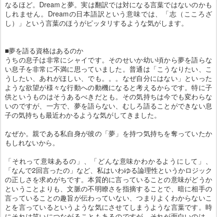
なるほど。Dreamと夢。実は翻訳では対になる言葉ではないのかも
しれません。Dreamの日本語訳という意味では、「志（こころざ
し）」という言葉のほうがピッタリするような気がします。
■夢を語る資格はあるのか
うちの息子は非常にシャイです。そのせいか幼い頃から夢を語らな
い息子を非常に不満に思っていました。普通は「こうなりたい、こ
うしたい、あれがほしい、でも。。。なぜ自分にはない」といった
ような欲望が様々な行動への動機になると考えるからです。特に子
供というものはそうあるべきだとも。その気持ちは今でも変わらな
いのですが、一方で、夢を語らない、むしろ語ることができない息
子の気持ちも最近わかるような気がしてきました。
なぜか。親である私自身が彼の「夢」を持つ気持ちを奪っていたか
もしれないから。
「それって意味あるの」、「どんな意味かわかるようにして」、
「なんで2回言ったの」など、私はいわゆる論理性というかロジック
の正しさを求めがちです。本質的に言っていることの意味がどうか
ということよりも、文脈の不明瞭さを指摘することで、暗に相手の
言っていることの趣旨が伝わっていない、つまりよくわからないこ
とを言っているというような気にさせてしまうような言葉です。時
にそれは笑いにつながることもあるのですが、それが面白いのは、